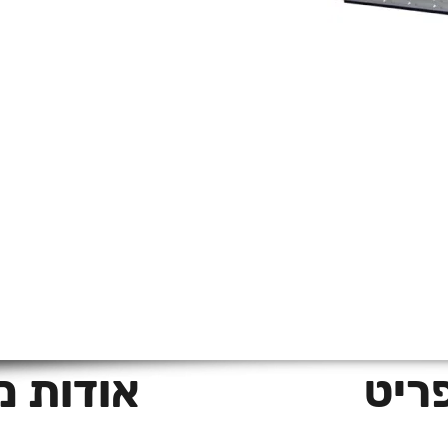
ה
ריט
אודות 