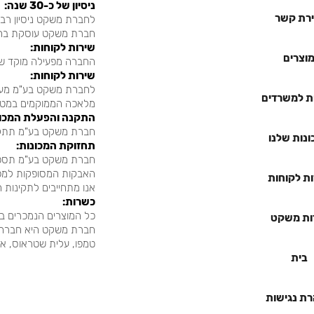
:ניסיון של כ-30 שנה
ירת קשר
לחברת משקט ניסיון רב 
.חברת משקט עוסקת בהצבת 
:שירות לקוחות
וצרים
החברה מפעילה מוקד שירות
:שירות לקוחות
לחברת משקט בע"מ מערכ
ת למשרדים
.מלאכה הממוקמים במטה
:התקנה והפעלת המכו
.חברת משקט בע"מ תתקי
נות שלנו
:תחזוקת המכונות
חברת משקט בע"מ תספק 
.האבקות המסופקות למכ
ת לקוחות
.אנו מתחייבים לתקינות 
:כשרות
כל המוצרים הנמכרים ב
ות משקט
חברת משקט היא חברה פ
...טמפו, עלית שטראוס, 
בית
ת נגישות