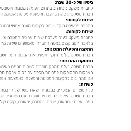
:ניסיון של כ-30 שנה
לחברת משקט ניסיון רב בתחום הפעלת מכונות אוטומטיו
.חברת משקט עוסקת בהצבת והפעלת מכונות אוטומטיות כ- 30
:שירות לקוחות
החברה מפעילה מוקד שירות לקוחות מענה אנושי וכמו כן יש
:שירות לקוחות
לחברת משקט בע"מ מערכת שירות ארצית המגובה ע"י מ
.מלאכה הממוקמים במטה החברה ומאפשרים שירות מהיר 
:התקנה והפעלת המכונות
.חברת משקט בע"מ תתקין ותפעיל את המכונות על חשבו
:תחזוקת המכונות
חברת משקט בע"מ תספק חומרים לשתיה החמה באיכות 
.האבקות המסופקות למכונות הקפה על בסיס אבקת חל
.אנו מתחייבים לתקינות המכונות והפעלתן באמצעות אנשי
:כשרות
כל המוצרים הנמכרים במכונות יישאו הכשר של הרבנו
חברת משקט היא חברה פרטית ועובדת עם המותגים המו
...טמפו, עלית שטראוס, אוסם, נסטלה, יפאורה, קוקה קולה