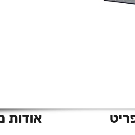
ה
ריט
אודות 