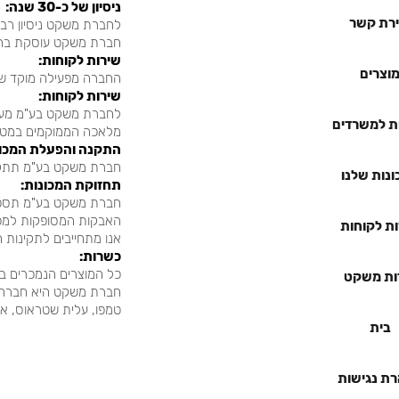
:ניסיון של כ-30 שנה
ירת קשר
לחברת משקט ניסיון רב 
.חברת משקט עוסקת בהצבת 
:שירות לקוחות
וצרים
החברה מפעילה מוקד שירות
:שירות לקוחות
לחברת משקט בע"מ מערכ
ת למשרדים
.מלאכה הממוקמים במטה
:התקנה והפעלת המכו
.חברת משקט בע"מ תתקי
נות שלנו
:תחזוקת המכונות
חברת משקט בע"מ תספק 
.האבקות המסופקות למכ
ת לקוחות
.אנו מתחייבים לתקינות 
:כשרות
כל המוצרים הנמכרים ב
ות משקט
חברת משקט היא חברה פ
...טמפו, עלית שטראוס, 
בית
ת נגישות