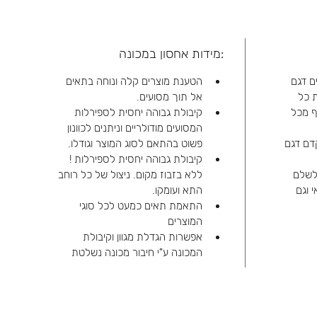
:מידות אחסון במכונה
ם דגם 
הטענת מוצרים קלה ונוחה בתאים 
את כל 
אל תוך מסועים.
ף מכל 
קיבולת גבוהה יחסית לספירלות 
המסועים מודולריים וניתנים לכוונון 
דם דגם 
פשוט בהתאם לסוג המוצר וגודלו. 
קיבולת גבוהה יחסית לספירלות ! 
לשלם 
ללא בזבוז מקום. ניצול של כל רוחב 
 וגם 
התא ועומקו.
התאמת תאים כמעט לכל סוגי 
המוצרים
אפשרות הגדלת מגוון וקיבולת 
המכונה ע"י חיבור מכונה נשלטת